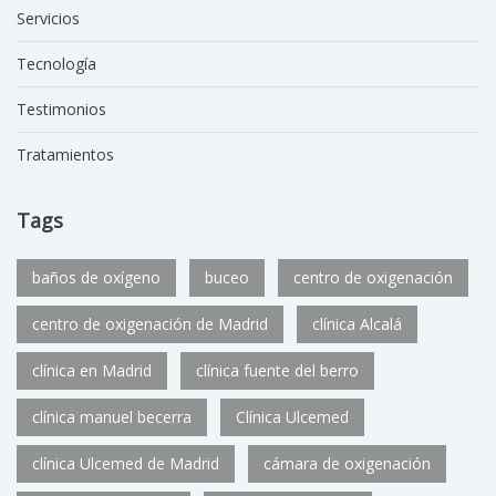
Servicios
Tecnología
Testimonios
Tratamientos
Tags
baños de oxígeno
buceo
centro de oxigenación
centro de oxigenación de Madrid
clínica Alcalá
clínica en Madrid
clínica fuente del berro
clínica manuel becerra
Clínica Ulcemed
clínica Ulcemed de Madrid
cámara de oxigenación