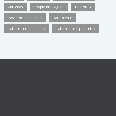
síntomas
terapia de oxígeno
trastorno
trastorno de perthes
tratamiento
tratamiento adecuado
tratamiento hiperbárico
Centro sanitario registrado con el número de autorización
CS11782
de la Consejería de Sanidad de la Comunidad de
Madrid, como Unidad de Medicina Hiperbárica U.92.