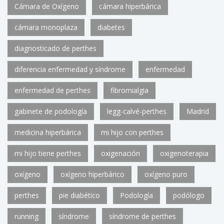
Cámara de Oxígeno
cámara hiperbárica
cámara monoplaza
diabetes
diagnosticado de perthes
diferencia enfermedad y síndrome
enfermedad
enfermedad de perthes
fibromialgia
gabinete de podología
legg-calvé-perthes
Madrid
medicina hiperbárica
mi hijo con perthes
mi hijo tiene perthes
oxigenación
oxigenoterapia
oxígeno
oxígeno hiperbárico
oxígeno puro
perthes
pie diabético
Podología
podólogo
running
síndrome
síndrome de perthes