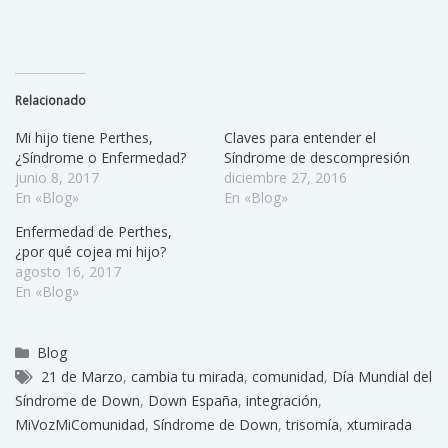
Relacionado
Mi hijo tiene Perthes,
Claves para entender el
¿Síndrome o Enfermedad?
Síndrome de descompresión
junio 8, 2017
diciembre 27, 2016
En «Blog»
En «Blog»
Enfermedad de Perthes,
¿por qué cojea mi hijo?
agosto 16, 2017
En «Blog»
Blog
21 de Marzo
,
cambia tu mirada
,
comunidad
,
Día Mundial del
Síndrome de Down
,
Down España
,
integración
,
MiVozMiComunidad
,
Síndrome de Down
,
trisomía
,
xtumirada