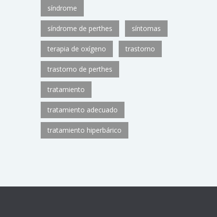
síndrome
síndrome de perthes
síntomas
terapia de oxígeno
trastorno
trastorno de perthes
tratamiento
tratamiento adecuado
tratamiento hiperbárico