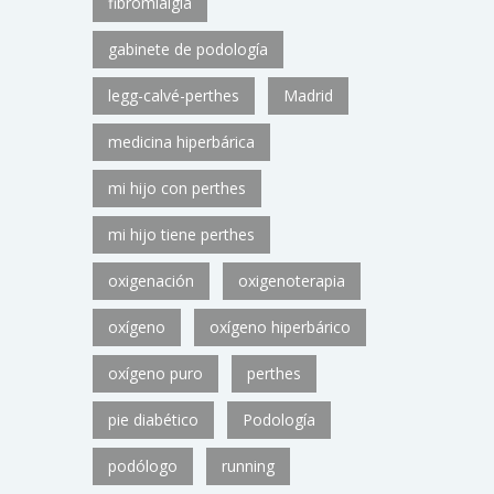
fibromialgia
gabinete de podología
legg-calvé-perthes
Madrid
medicina hiperbárica
mi hijo con perthes
mi hijo tiene perthes
oxigenación
oxigenoterapia
oxígeno
oxígeno hiperbárico
oxígeno puro
perthes
pie diabético
Podología
podólogo
running