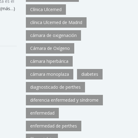
ta es el
.
(más…)
Clínica Ulcemed
clínica Ulcemed de Madrid
cámara de oxigenación
Cámara de Oxígeno
cámara hiperbárica
cámara monoplaza
diabetes
diagnosticado de perthes
diferencia enfermedad y síndrome
enfermedad
enfermedad de perthes