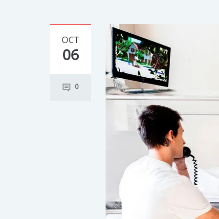
OCT
06
0