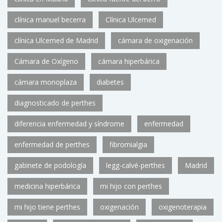
clínica manuel becerra
Clínica Ulcemed
clínica Ulcemed de Madrid
cámara de oxigenación
Cámara de Oxígeno
cámara hiperbárica
cámara monoplaza
diabetes
diagnosticado de perthes
diferencia enfermedad y síndrome
enfermedad
enfermedad de perthes
fibromialgia
gabinete de podología
legg-calvé-perthes
Madrid
medicina hiperbárica
mi hijo con perthes
mi hijo tiene perthes
oxigenación
oxigenoterapia