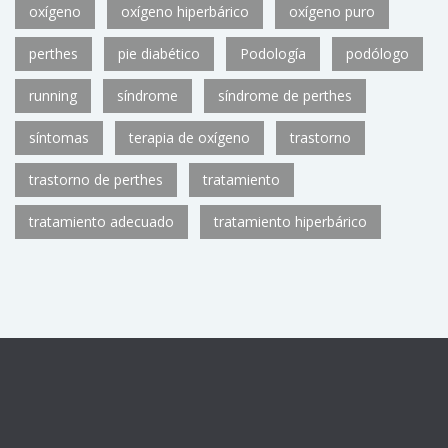
oxígeno
oxígeno hiperbárico
oxígeno puro
perthes
pie diabético
Podología
podólogo
running
síndrome
síndrome de perthes
síntomas
terapia de oxígeno
trastorno
trastorno de perthes
tratamiento
tratamiento adecuado
tratamiento hiperbárico