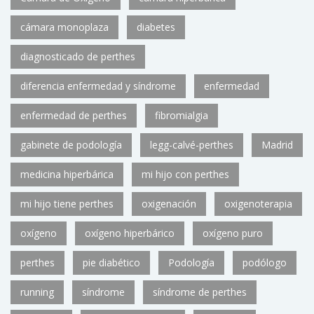
cámara monoplaza
diabetes
diagnosticado de perthes
diferencia enfermedad y síndrome
enfermedad
enfermedad de perthes
fibromialgia
gabinete de podología
legg-calvé-perthes
Madrid
medicina hiperbárica
mi hijo con perthes
mi hijo tiene perthes
oxigenación
oxigenoterapia
oxígeno
oxígeno hiperbárico
oxígeno puro
perthes
pie diabético
Podología
podólogo
running
síndrome
síndrome de perthes