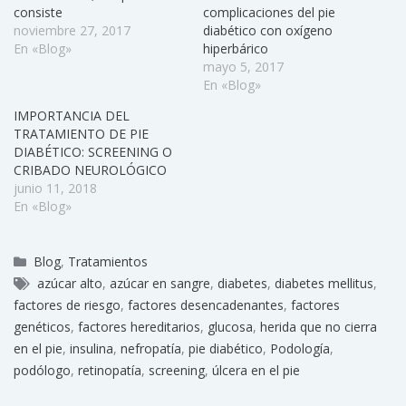
consiste
complicaciones del pie
noviembre 27, 2017
diabético con oxígeno
En «Blog»
hiperbárico
mayo 5, 2017
En «Blog»
IMPORTANCIA DEL
TRATAMIENTO DE PIE
DIABÉTICO: SCREENING O
CRIBADO NEUROLÓGICO
junio 11, 2018
En «Blog»
Blog
,
Tratamientos
azúcar alto
,
azúcar en sangre
,
diabetes
,
diabetes mellitus
,
factores de riesgo
,
factores desencadenantes
,
factores
genéticos
,
factores hereditarios
,
glucosa
,
herida que no cierra
en el pie
,
insulina
,
nefropatía
,
pie diabético
,
Podología
,
podólogo
,
retinopatía
,
screening
,
úlcera en el pie