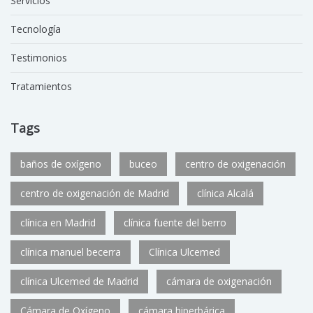
Servicios
Tecnología
Testimonios
Tratamientos
Tags
baños de oxígeno
buceo
centro de oxigenación
centro de oxigenación de Madrid
clínica Alcalá
clínica en Madrid
clínica fuente del berro
clínica manuel becerra
Clínica Ulcemed
clínica Ulcemed de Madrid
cámara de oxigenación
Cámara de Oxígeno
cámara hiperbárica