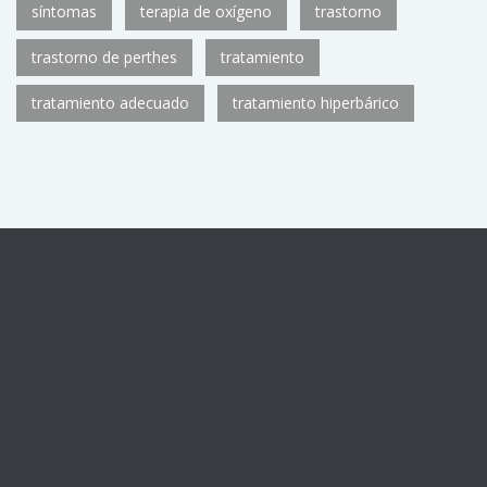
síntomas
terapia de oxígeno
trastorno
trastorno de perthes
tratamiento
tratamiento adecuado
tratamiento hiperbárico
Centro sanitario registrado con el número de autorización
CS11782
de la Consejería de Sanidad de la Comunidad de
Madrid, como Unidad de Medicina Hiperbárica U.92.