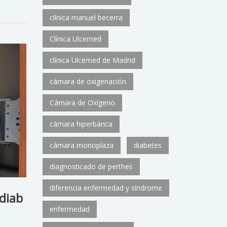
clínica manuel becerra
Clínica Ulcemed
clínica Ulcemed de Madrid
cámara de oxigenación
Cámara de Oxígeno
cámara hiperbárica
cámara monoplaza
diabetes
diagnosticado de perthes
diferencia enfermedad y síndrome
 diab
enfermedad