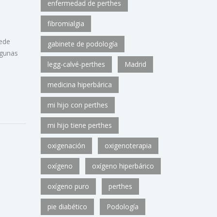
enfermedad de perthes
fibromialgia
uede
gabinete de podología
lgunas
legg-calvé-perthes
Madrid
medicina hiperbárica
mi hijo con perthes
mi hijo tiene perthes
oxigenación
oxigenoterapia
oxígeno
oxígeno hiperbárico
oxígeno puro
perthes
pie diabético
Podología