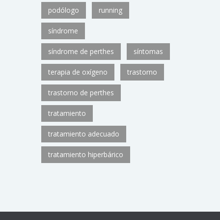
podólogo
running
síndrome
síndrome de perthes
síntomas
terapia de oxígeno
trastorno
trastorno de perthes
tratamiento
tratamiento adecuado
tratamiento hiperbárico