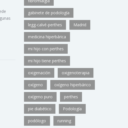
fibromialgia
uede
gabinete de podología
lgunas
legg-calvé-perthes
Madrid
medicina hiperbárica
mi hijo con perthes
mi hijo tiene perthes
oxigenación
oxigenoterapia
oxígeno
oxígeno hiperbárico
oxígeno puro
perthes
pie diabético
Podología
podólogo
running