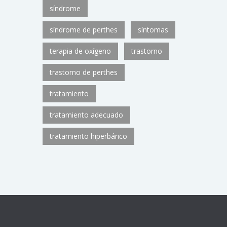
síndrome
síndrome de perthes
síntomas
terapia de oxígeno
trastorno
trastorno de perthes
tratamiento
tratamiento adecuado
tratamiento hiperbárico