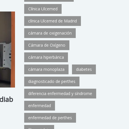
Clínica Ulcemed
clínica Ulcemed de Madrid
cámara de oxigenación
Cámara de Oxígeno
cámara hiperbárica
cámara monoplaza
diabetes
diagnosticado de perthes
diferencia enfermedad y síndrome
 diab
enfermedad
enfermedad de perthes