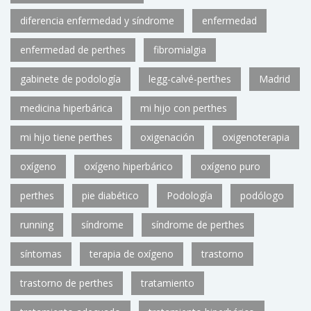
diferencia enfermedad y síndrome
enfermedad
enfermedad de perthes
fibromialgia
gabinete de podología
legg-calvé-perthes
Madrid
medicina hiperbárica
mi hijo con perthes
mi hijo tiene perthes
oxigenación
oxigenoterapia
oxígeno
oxígeno hiperbárico
oxígeno puro
perthes
pie diabético
Podología
podólogo
running
síndrome
síndrome de perthes
síntomas
terapia de oxígeno
trastorno
trastorno de perthes
tratamiento