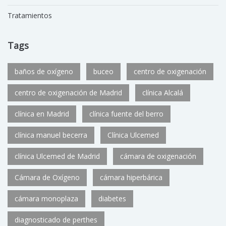
Tratamientos
Tags
baños de oxígeno
buceo
centro de oxigenación
centro de oxigenación de Madrid
clínica Alcalá
clínica en Madrid
clínica fuente del berro
clínica manuel becerra
Clínica Ulcemed
clínica Ulcemed de Madrid
cámara de oxigenación
Cámara de Oxígeno
cámara hiperbárica
cámara monoplaza
diabetes
diagnosticado de perthes