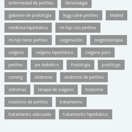
enfermedad de perthes
fibromialgia
gabinete de podología
legg-calvé-perthes
Madrid
medicina hiperbárica
mi hijo con perthes
mi hijo tiene perthes
oxigenación
oxigenoterapia
oxígeno
oxígeno hiperbárico
oxígeno puro
perthes
pie diabético
Podología
podólogo
running
síndrome
síndrome de perthes
síntomas
terapia de oxígeno
trastorno
trastorno de perthes
tratamiento
tratamiento adecuado
tratamiento hiperbárico