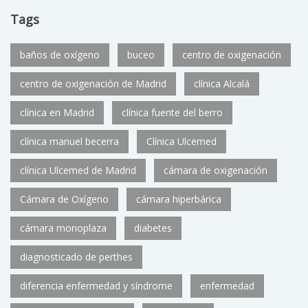
Tags
baños de oxígeno
buceo
centro de oxigenación
centro de oxigenación de Madrid
clínica Alcalá
clínica en Madrid
clínica fuente del berro
clínica manuel becerra
Clínica Ulcemed
clínica Ulcemed de Madrid
cámara de oxigenación
Cámara de Oxígeno
cámara hiperbárica
cámara monoplaza
diabetes
diagnosticado de perthes
diferencia enfermedad y síndrome
enfermedad