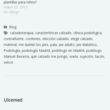
plantillas para niños?
mayo 25, 2017
En «Blog»
Blog
calzadoterapia
,
características calzado
,
clínica podológica
,
contrafuerte
,
cordones
,
elección calzado
,
elegir calzado
,
material
,
me duelen los pies
,
pala
,
pie adulto
,
pie diabético
,
Podología
,
podología Madrid
,
podólogo en Madrid
,
podólogo
Manuel Becerra
,
qué calzado me pongo
,
suela
,
sujeción
,
tacón
,
velcro
Ulcemed