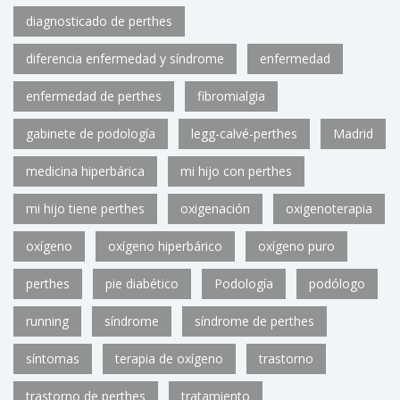
diagnosticado de perthes
diferencia enfermedad y síndrome
enfermedad
enfermedad de perthes
fibromialgia
gabinete de podología
legg-calvé-perthes
Madrid
medicina hiperbárica
mi hijo con perthes
mi hijo tiene perthes
oxigenación
oxigenoterapia
oxígeno
oxígeno hiperbárico
oxígeno puro
perthes
pie diabético
Podología
podólogo
running
síndrome
síndrome de perthes
síntomas
terapia de oxígeno
trastorno
trastorno de perthes
tratamiento