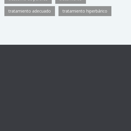
tratamiento adecuado
tratamiento hiperbárico
Centro sanitario registrado con el número de autorización
CS11782
de la Consejería de Sanidad de la Comunidad de
Madrid, como Unidad de Medicina Hiperbárica U.92.
Horario: