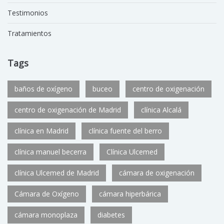
Testimonios
Tratamientos
Tags
baños de oxígeno
buceo
centro de oxigenación
centro de oxigenación de Madrid
clínica Alcalá
clínica en Madrid
clínica fuente del berro
clínica manuel becerra
Clínica Ulcemed
clínica Ulcemed de Madrid
cámara de oxigenación
Cámara de Oxígeno
cámara hiperbárica
cámara monoplaza
diabetes