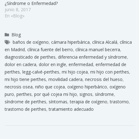
¿Síndrome o Enfermedad?
junio 8, 2017
En «Blog»
Blog
baños de oxígeno
,
cámara hiperbárica
,
clínica Alcalá
,
clínica
en Madrid
,
clínica fuente del berro
,
clínica manuel becerra
,
diagnosticado de perthes
,
diferencia enfermedad y síndrome
,
dolor en cadera
,
dolor en ingle
,
enfermedad
,
enfermedad de
perthes
,
legg-calvé-perthes
,
mi hijo cojea
,
mi hijo con perthes
,
mi hijo tiene perthes
,
movilidad cadera
,
necrosis del hueso
,
necrosis osea
,
niño que cojea
,
oxígeno hiperbárico
,
oxígeno
puro
,
perthes
,
por qué cojea mi hijo
,
signos
,
síndrome
,
síndrome de perthes
,
síntomas
,
terapia de oxígeno
,
trastorno
,
trastorno de perthes
,
tratamiento adecuado