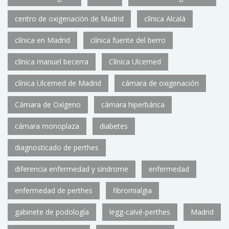
centro de oxigenación de Madrid
clínica Alcalá
clínica en Madrid
clínica fuente del berro
clínica manuel becerra
Clínica Ulcemed
clínica Ulcemed de Madrid
cámara de oxigenación
Cámara de Oxígeno
cámara hiperbárica
cámara monoplaza
diabetes
diagnosticado de perthes
diferencia enfermedad y síndrome
enfermedad
enfermedad de perthes
fibromialgia
gabinete de podología
legg-calvé-perthes
Madrid