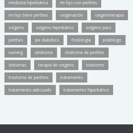
medicina hiperbárica
mi hijo con perthes
mi hijo tiene perthes
oxigenación
oxigenoterapia
oxígeno
oxígeno hiperbárico
oxígeno puro
perthes
pie diabético
Podología
podólogo
running
síndrome
síndrome de perthes
síntomas
terapia de oxígeno
trastorno
trastorno de perthes
tratamiento
tratamiento adecuado
tratamiento hiperbárico